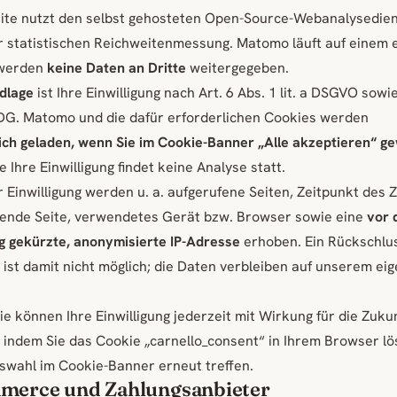
ite nutzt den selbst gehosteten Open-Source-Webanalysedie
 statistischen Reichweitenmessung. Matomo läuft auf einem 
 werden
keine Daten an Dritte
weitergegeben.
dlage
ist Ihre Einwilligung nach Art. 6 Abs. 1 lit. a DSGVO sowi
DG. Matomo und die dafür erforderlichen Cookies werden
ich geladen, wenn Sie im Cookie-Banner „Alle akzeptieren“ g
e Ihre Einwilligung findet keine Analyse statt.
er Einwilligung werden u. a. aufgerufene Seiten, Zeitpunkt des Z
sende Seite, verwendetes Gerät bzw. Browser sowie eine
vor 
g gekürzte, anonymisierte IP-Adresse
erhoben. Ein Rückschlu
 ist damit nicht möglich; die Daten verbleiben auf unserem ei
ie können Ihre Einwilligung jederzeit mit Wirkung für die Zuku
 indem Sie das Cookie „carnello_consent“ in Ihrem Browser l
swahl im Cookie-Banner erneut treffen.
merce und Zahlungsanbieter