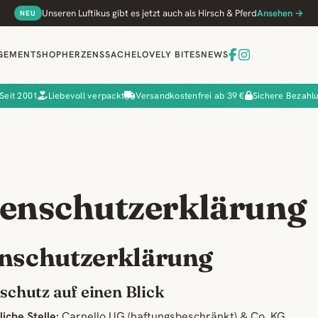
Unseren Luftikus gibt es jetzt auch als Hirsch & Pferd
Ansehen →
NEU
GEMENT
SHOP
HERZENSSACHE
LOVELY BITES
NEWS
Seit 2001
Liebevoll verpackt
Versandkostenfrei ab 39 €
Sichere Bezahl
enschutzerklärung
nschutzerklärung
nschutz auf einen Blick
iche Stelle:
Carnello UG (haftungsbeschränkt) & Co. KG,