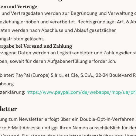
en und Verträge
e und Vertragsdaten werden zur Begründung und Verwaltung 
ziehung erhoben und verarbeitet. Rechtsgrundlage: Art. 6 Abs.
aten werden nach Abschluss und Ablauf gesetzlicher
ngsfristen gelöscht.
rgabe bei Versand und Zahlung
zogene Daten werden an Logistikanbieter und Zahlungsdienst
en, soweit für deren Aufgabenerfüllung erforderlich.
eter: PayPal (Europe) S.à.r.l. et Cie, S.C.A., 22-24 Boulevard R
bourg.
zerklärung:
https://www.paypal.com/de/webapps/mpp/ua/pri
letter
ng zum Newsletter erfolgt über ein Double-Opt-In-Verfahren.
hre E-Mail-Adresse und ggf. Ihren Namen ausschließlich für de