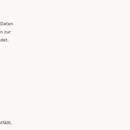
 Daten
en zur
det.
fällt,