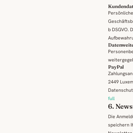
Kundendat
Persönlich
Geschäftsbe
b DSGVO. D
Aufbewahru
Datenweite
Personenbe
weitergegeb
PayPal
Zahlungsanbi
2449 Luxem
Datenschut
full
6. News
Die Anmeldu
speichern I