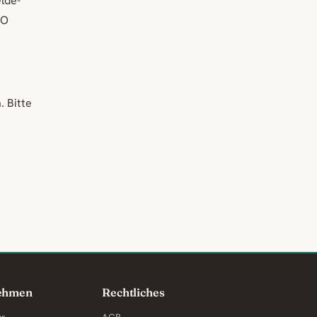
lde-
VO
 Bitte
ehmen
Rechtliches