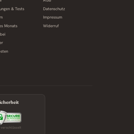
ur
AGB
ungen & Tests
Datenschutz
am
Impressum
des Monats
Widerruf
 bei
er
osten
icherheit
-verschlüsselt