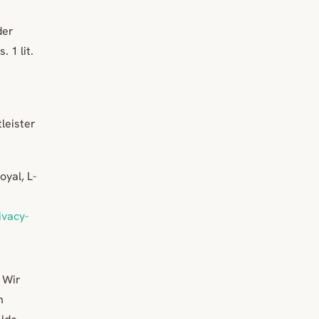
der
 1 lit.
leister
oyal, L-
vacy-
 Wir
n