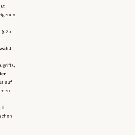
nst
eigenen
e § 25
ewählt
ugriffs,
der
ss auf
genen
nft
öschen