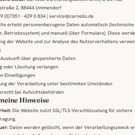
fstraße 2, 88444 Ummendorf
9 (0)7351 - 429 0 834 | service@carnello.de
ite erhebt personenbezogene Daten automatisch (technische
, Betriebssystem) und manuell (über Formulare). Diese werd
ung der Website und zur Analyse des Nutzerverhaltens verwen
:
 Auskunft über gespeicherte Daten
ng oder Löschung verlangen
n Einwilligungen
ung der Verarbeitung unter bestimmten Umständen
recht bei Aufsichtsbehörden
emeine Hinweise
heit:
Die Website nutzt SSL/TLS-Verschlüsselung für sichere
ragung.
uer:
Daten werden gelöscht, wenn der Verarbeitungszweck ent