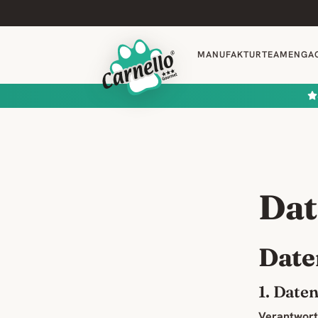
MANUFAKTUR
TEAM
ENGA
Dat
Date
1. Date
Verantwortl