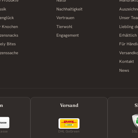
e Produkte
Natur
Manufakt
ssik
Nachhaltigkeit
Auszeichn
englück
Vertrauen
Unser Te
y Knochen
Tierwohl
Liebling 
zensnacks
Engagement
Erhältlich
ely Bites
Für Händl
zenssache
Versandk
Kontakt
News
en
Versand
S
kasse
DHL GoGreen
SSL