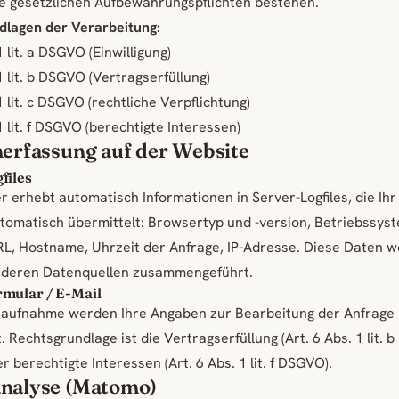
ne gesetzlichen Aufbewahrungspflichten bestehen.
dlagen der Verarbeitung:
1 lit. a DSGVO (Einwilligung)
1 lit. b DSGVO (Vertragserfüllung)
1 lit. c DSGVO (rechtliche Verpflichtung)
1 lit. f DSGVO (berechtigte Interessen)
nerfassung auf der Website
files
r erhebt automatisch Informationen in Server-Logfiles, die Ihr
omatisch übermittelt: Browsertyp und -version, Betriebssys
RL, Hostname, Uhrzeit der Anfrage, IP-Adresse. Diese Daten 
anderen Datenquellen zusammengeführt.
mular / E-Mail
taufnahme werden Ihre Angaben zur Bearbeitung der Anfrage
 Rechtsgrundlage ist die Vertragserfüllung (Art. 6 Abs. 1 lit. b
 berechtigte Interessen (Art. 6 Abs. 1 lit. f DSGVO).
nalyse (Matomo)