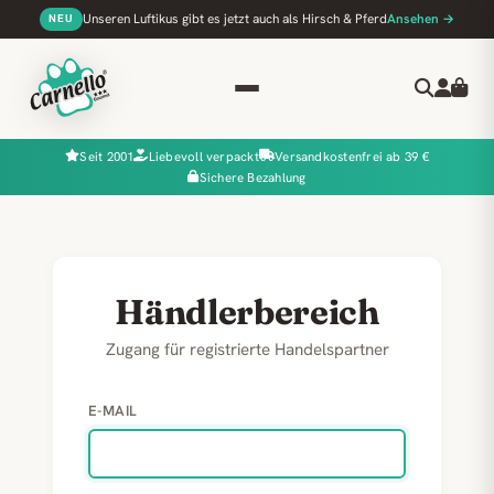
Unseren Luftikus gibt es jetzt auch als Hirsch & Pferd
Ansehen →
NEU
Seit 2001
Liebevoll verpackt
Versandkostenfrei ab 39 €
Sichere Bezahlung
Händlerbereich
Zugang für registrierte Handelspartner
E-MAIL