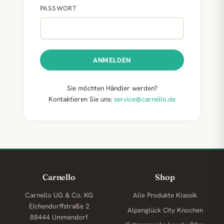
PASSWORT
ANMELDEN
Sie möchten Händler werden?
Kontaktieren Sie uns:
service@carnello.de
Carnello
Shop
Carnello UG & Co. KG
Alle Produkte
Klassik
Eichendorffstraße 2
Alpenglück
City Knochen
88444 Ummendorf