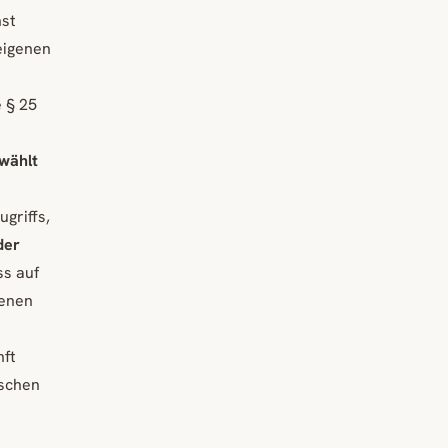
nst
eigenen
e § 25
ewählt
ugriffs,
der
ss auf
genen
nft
öschen