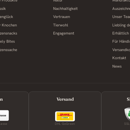
e Produkte
Natur
Manufakt
ssik
Nachhaltigkeit
Auszeichn
englück
Vertrauen
Unser Te
y Knochen
Tierwohl
Liebling 
zensnacks
Engagement
Erhältlich
ely Bites
Für Händl
zenssache
Versandk
Kontakt
News
en
Versand
S
kasse
DHL GoGreen
SSL