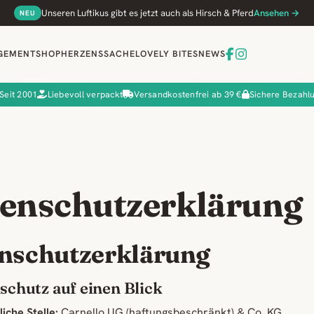
Unseren Luftikus gibt es jetzt auch als Hirsch & Pferd
Ansehen →
NEU
GEMENT
SHOP
HERZENSSACHE
LOVELY BITES
NEWS
Seit 2001
Liebevoll verpackt
Versandkostenfrei ab 39 €
Sichere Bezahl
enschutzerklärung
nschutzerklärung
nschutz auf einen Blick
iche Stelle:
Carnello UG (haftungsbeschränkt) & Co. KG,