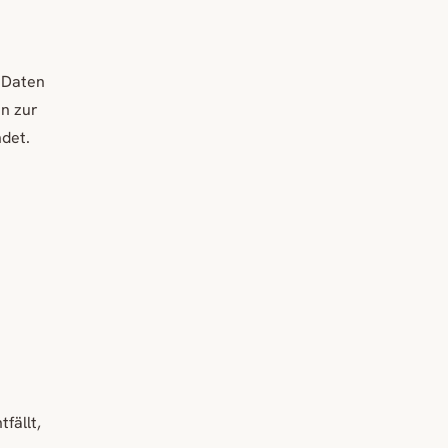
 Daten
en zur
det.
fällt,