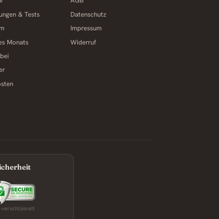
ur
AGB
ungen & Tests
Datenschutz
am
Impressum
des Monats
Widerruf
 bei
er
osten
icherheit
-verschlüsselt