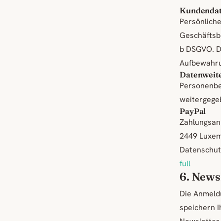
Kundendat
Persönlich
Geschäftsbe
b DSGVO. D
Aufbewahru
Datenweite
Personenbe
weitergegeb
PayPal
Zahlungsanbi
2449 Luxem
Datenschut
full
6. News
Die Anmeldu
speichern I