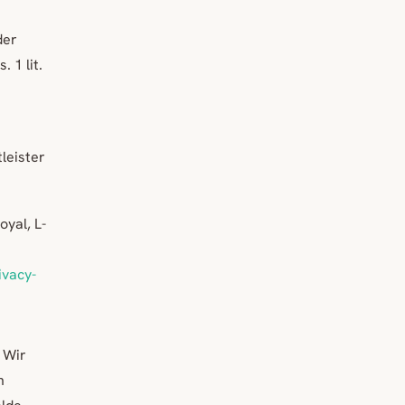
der
 1 lit.
leister
oyal, L-
vacy-
 Wir
n