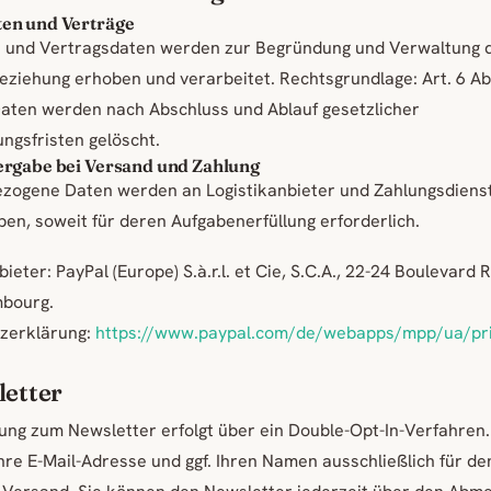
en und Verträge
e und Vertragsdaten werden zur Begründung und Verwaltung 
ziehung erhoben und verarbeitet. Rechtsgrundlage: Art. 6 Abs.
aten werden nach Abschluss und Ablauf gesetzlicher
ngsfristen gelöscht.
rgabe bei Versand und Zahlung
zogene Daten werden an Logistikanbieter und Zahlungsdienst
en, soweit für deren Aufgabenerfüllung erforderlich.
eter: PayPal (Europe) S.à.r.l. et Cie, S.C.A., 22-24 Boulevard R
bourg.
zerklärung:
https://www.paypal.com/de/webapps/mpp/ua/pri
letter
ng zum Newsletter erfolgt über ein Double-Opt-In-Verfahren.
hre E-Mail-Adresse und ggf. Ihren Namen ausschließlich für de