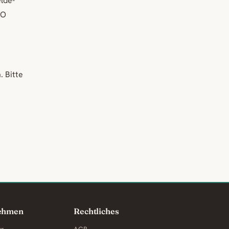
lde-
VO
 Bitte
ehmen
Rechtliches