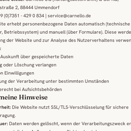
fstraße 2, 88444 Ummendorf
9 (0)7351 - 429 0 834 | service@carnello.de
ite erhebt personenbezogene Daten automatisch (technische
, Betriebssystem) und manuell (über Formulare). Diese werd
ung der Website und zur Analyse des Nutzerverhaltens verwen
:
 Auskunft über gespeicherte Daten
ng oder Löschung verlangen
n Einwilligungen
ung der Verarbeitung unter bestimmten Umständen
recht bei Aufsichtsbehörden
emeine Hinweise
heit:
Die Website nutzt SSL/TLS-Verschlüsselung für sichere
ragung.
uer:
Daten werden gelöscht, wenn der Verarbeitungszweck ent