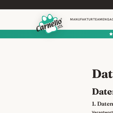
MANUFAKTUR
TEAM
ENGA
Dat
Date
1. Date
Verantwortl