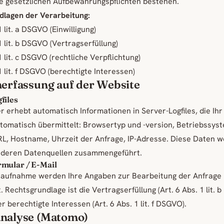
ne gesetzlichen Aufbewahrungspflichten bestehen.
dlagen der Verarbeitung:
1 lit. a DSGVO (Einwilligung)
1 lit. b DSGVO (Vertragserfüllung)
1 lit. c DSGVO (rechtliche Verpflichtung)
1 lit. f DSGVO (berechtigte Interessen)
nerfassung auf der Website
files
r erhebt automatisch Informationen in Server-Logfiles, die Ihr
omatisch übermittelt: Browsertyp und -version, Betriebssys
RL, Hostname, Uhrzeit der Anfrage, IP-Adresse. Diese Daten 
anderen Datenquellen zusammengeführt.
mular / E-Mail
taufnahme werden Ihre Angaben zur Bearbeitung der Anfrage
 Rechtsgrundlage ist die Vertragserfüllung (Art. 6 Abs. 1 lit. b
 berechtigte Interessen (Art. 6 Abs. 1 lit. f DSGVO).
nalyse (Matomo)