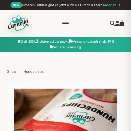
Unseren Luftikus gibt es jetzt auch als Hirsch & Pferd
Ansehen →
NEU
Seit 2001
Liebevoll verpackt
Versandkostenfrei ab 39 €
Sichere Bezahlung
Shop
›
Hundechips