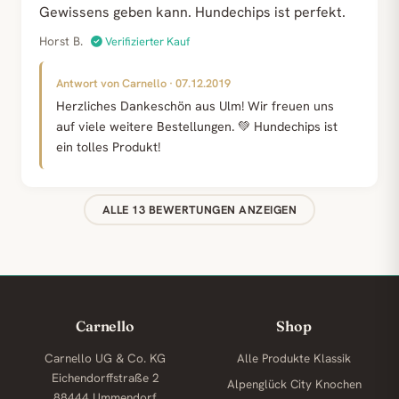
Gewissens geben kann. Hundechips ist perfekt.
Horst B.
Verifizierter Kauf
Antwort von Carnello · 07.12.2019
Herzliches Dankeschön aus Ulm! Wir freuen uns
auf viele weitere Bestellungen. 💚 Hundechips ist
ein tolles Produkt!
ALLE 13 BEWERTUNGEN ANZEIGEN
Carnello
Shop
Carnello UG & Co. KG
Alle Produkte
Klassik
Eichendorffstraße 2
Alpenglück
City Knochen
88444 Ummendorf