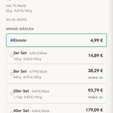
inkl. 7% MwSt.
55 g · 9,07 €/100 g
Art.-Nr.: KL015
MENGE WÄHLEN
4,99 €
Einzeln
3er Set
· 4,96 €/Stück
14,89 €
165 g · 9,02 €/100 g
38,29 €
8er Set
· 4,79 €/Stück
440 g · 8,70 €/100 g
39,92 €
-4%
93,79 €
20er Set
· 4,69 €/Stück
1,1 kg · 8,53 €/100 g
99,80 €
-6%
179,09 €
40er Set
· 4,48 €/Stück