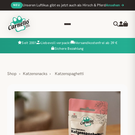
Unseren Luftikus gibt es jetzt auch als Hirsch & Pferd
Ansehen →
NEU
Seit 2001
Liebevoll verpackt
Versandkostenfrei ab 39 €
Sichere Bezahlung
Shop
›
Katzensnacks
›
Katzenspaghetti