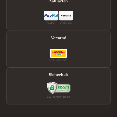
Zahlarten
PayPal
Vorkasse
Versand
DHL GoGreen
Sicherheit
SSL-verschlüsselt